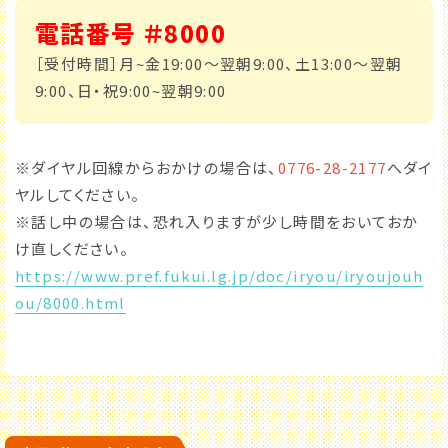
電話番号 ＃8000
［受付時間］月~金19:00～翌朝9:00、土13:00～翌朝
育休・再就職
ひとり親・
9:00、日・祝9:00~翌朝9:00
サポート
養育支援情報
※ダイヤル回線からおかけの場合は、
0776-28-2177
へダイ
こどもの
子育て
遊び場
特集記事
ヤルしてください。
※話し中の場合は、恐れ入りますが少し時間をおいておか
ふく育応援団への登録
け直しください。
従業員応援企業
（事業者様向け）
https://www.pref.fukui.lg.jp/doc/iryou/iryoujouh
ou/8000.html