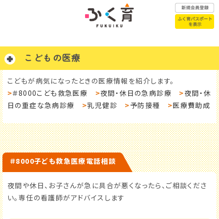
こどもの医療
ふく育パスポートはこちら
こどもが病気になったときの医療情報を紹介します。
>
＃8000こども救急医療
>
夜間・休日の急病診療
>
夜間・休
日の重症な急病診療
>
乳児健診
>
予防接種
>
医療費助成
赤ちゃんが
こどもの医療
生まれたら
＃8000子ども救急医療電話相談
子育て
こどもの
相談窓口
一時預かり
夜間や休日、お子さんが急に具合が悪くなったら、ご相談くださ
い。専任の看護師がアドバイスします
年代別子育て
幼稚園・保育園
お悩みQ&A
認定こども園