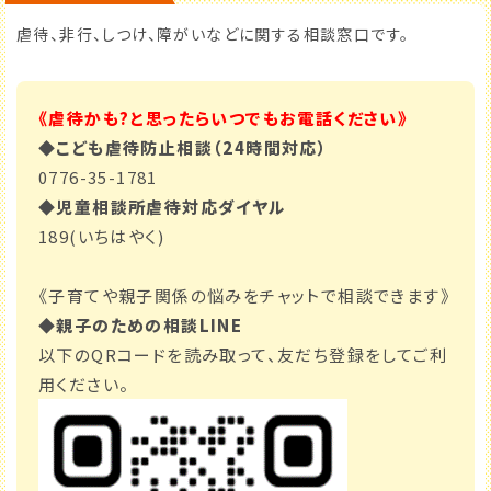
虐待、非行、しつけ、障がいなどに関する相談窓口です。
育休・再就職
ひとり親・
サポート
養育支援情報
《虐待かも?と思ったらいつでもお電話ください》
◆こども虐待防止相談（24時間対応）
0776-35-1781
こどもの
子育て
◆児童相談所虐待対応ダイヤル
遊び場
特集記事
189(いちはやく)
ふく育応援団への登録
従業員応援企業
（事業者様向け）
《子育てや親子関係の悩みをチャットで相談できます》
◆親子のための相談LINE
以下のQRコードを読み取って、友だち登録をしてご利
用ください。