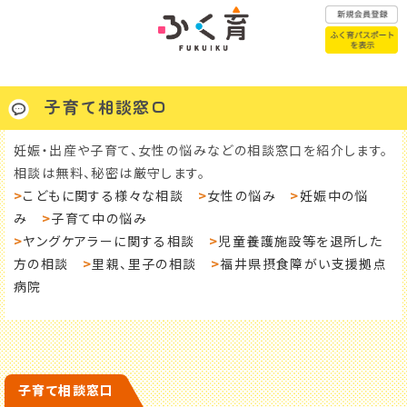
子育て相談窓口
ふく育パスポートはこちら
妊娠・出産や子育て、女性の悩みなどの相談窓口を紹介します。
相談は無料、秘密は厳守します。
>
こどもに関する様々な相談
>
女性の悩み
>
妊娠中の悩
赤ちゃんが
み
>
子育て中の悩み
こどもの医療
生まれたら
>
ヤングケアラーに関する相談
>
児童養護施設等を退所した
方の相談
>
里親、里子の相談
>
福井県摂食障がい支援拠点
病院
子育て
こどもの
相談窓口
一時預かり
年代別子育て
幼稚園・保育園
子育て相談窓口
お悩みQ&A
認定こども園