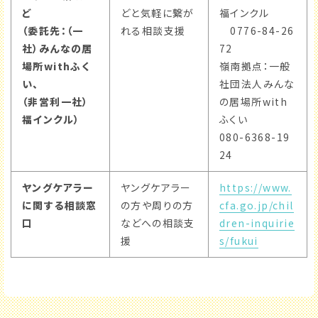
ど
どと気軽に繋が
福インクル
（委託先：（一
れる相談支援
0776-84-26
社）みんなの居
72
場所withふく
嶺南拠点：一般
い、
社団法人みんな
（非営利一社）
の居場所with
福インクル）
ふくい
080-6368-19
24
ヤングケアラー
ヤングケアラー
https://www.
に関する相談窓
の方や周りの方
cfa.go.jp/chil
口
などへの相談支
dren-inquirie
援
s/fukui