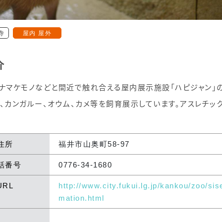
寺
屋内 屋外
介
ナマケモノなどと間近で触れ合える屋内展示施設「ハピジャン」
、カンガルー、オウム、カメ等を飼育展示しています。アスレチック
住所
福井市山奥町58-97
話番号
0776-34-1680
URL
http://www.city.fukui.lg.jp/kankou/zoo/sise
mation.html