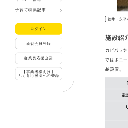
子育て特集記事
福井・永平
ログイン
施設紹
新規会員登録
カピバラや
従業員応援企業
ではポニー
基設置。
【事業者様向け】
ふく育応援団への登録
電