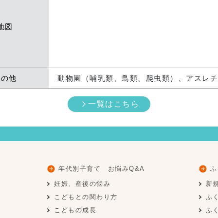
地図
その他
動物園（哺乳類、鳥類、爬虫類）、アスレ
一覧はこちら
年代別子育て お悩みQ&A
ふ
妊娠、産後の悩み
新
こどもとの関わり方
ふ
こどもの成長
ふ