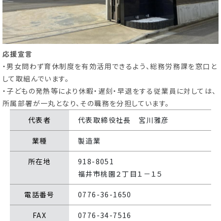
育休・再就職
ひとり親・
サポート
養育支援情報
応援宣言
・男女問わず育休制度を有効活用できるよう、総務労務課を窓口と
して取組んでいます。
こどもの
子育て
・子どもの発熱等により休暇・遅刻・早退をする従業員に対しては、
遊び場
特集記事
所属部署が一丸となり、その職務を分担しています。
代表者
代表取締役社長 宮川雅彦
ふく育応援団への登録
従業員応援企業
（事業者様向け）
業種
製造業
所在地
918-8051
福井市桃園２丁目１－１５
電話番号
0776-36-1650
FAX
0776-34-7516