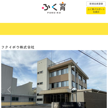
ふく育パスポートはこちら
フクイボウ株式会社
赤ちゃんが
こどもの医療
生まれたら
子育て
こどもの
相談窓口
一時預かり
Previous
Next
年代別子育て
幼稚園・保育園
お悩みQ&A
認定こども園