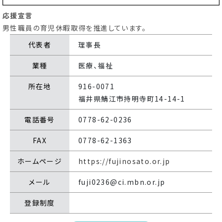
応援宣言
男性職員の育児休暇取得を推進しています。
育休・再就職
ひとり親・
代表者
理事長
サポート
養育支援情報
業種
医療、福祉
所在地
916-0071
こどもの
子育て
遊び場
特集記事
福井県鯖江市持明寺町14-14-1
電話番号
0778-62-0236
ふく育応援団への登録
従業員応援企業
（事業者様向け）
FAX
0778-62-1363
ホームページ
https://fujinosato.or.jp
メール
fuji0236@ci.mbn.or.jp
登録制度