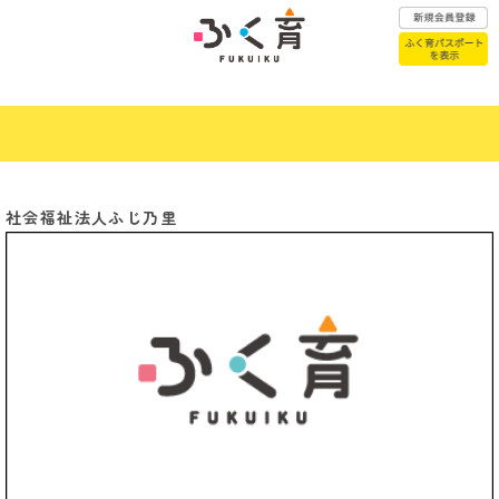
ふく育パスポートはこちら
社会福祉法人ふじ乃里
赤ちゃんが
こどもの医療
生まれたら
子育て
こどもの
Previous
Next
相談窓口
一時預かり
年代別子育て
幼稚園・保育園
お悩みQ&A
認定こども園