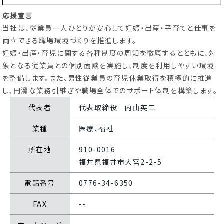
応援宣言
当社は、従業員一人ひとりが安心して妊娠・出産・子育てと仕事を
育休・再就職
ひとり親・
両立できる職場環境づくりを推進します。
サポート
養育支援情報
妊娠・出産・育児に関する各種制度の周知を徹底するとともに、対
象となる従業員との個別面談を実施し、制度を利用しやすい環境
を整備します。また、男性従業員の育児休業取得を積極的に推進
こどもの
子育て
し、円滑な業務引継ぎや職場全体でのサポート体制を構築します。
遊び場
特集記事
代表者
代表取締役 内山英二
ふく育応援団への登録
従業員応援企業
業種
医療、福祉
（事業者様向け）
所在地
910-0016
福井県福井市大宮2-2-5
電話番号
0776-34-6350
FAX
--