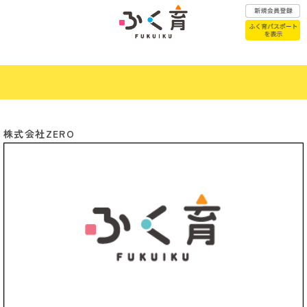
ふく育パスポートはこちら
株式会社ZERO
赤ちゃんが
こどもの医療
生まれたら
子育て
こどもの
Previous
Next
相談窓口
一時預かり
年代別子育て
幼稚園・保育園
お悩みQ&A
認定こども園