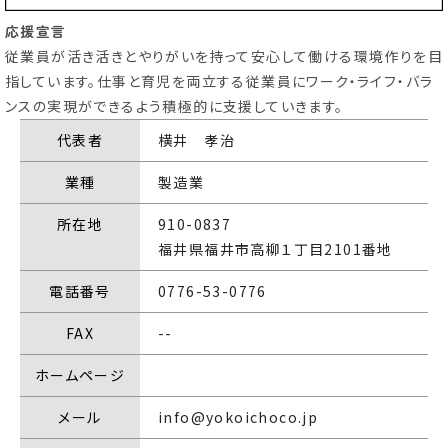
応援宣言
従業員が活き活きとやりがいを持って安心して働ける環境作りを目
育休・再就職
ひとり親・
指しています。仕事と育児を両立する従業員にワーク・ライフ・バラ
サポート
養育支援情報
ンスの実現ができるよう積極的に支援していきます。
代表者
横井 孝治
こどもの
子育て
業種
製造業
遊び場
特集記事
所在地
910-0837
ふく育応援団への登録
福井県福井市高柳１丁目2101番地
従業員応援企業
（事業者様向け）
電話番号
0776-53-0776
FAX
--
ホームページ
メール
info@yokoichoco.jp