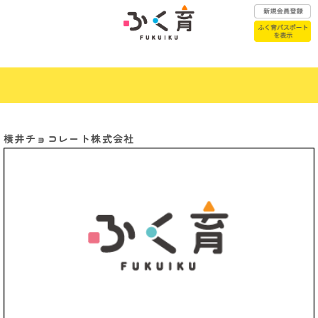
ふく育パスポートはこちら
横井チョコレート株式会社
赤ちゃんが
こどもの医療
生まれたら
子育て
こどもの
Previous
Next
相談窓口
一時預かり
年代別子育て
幼稚園・保育園
お悩みQ&A
認定こども園