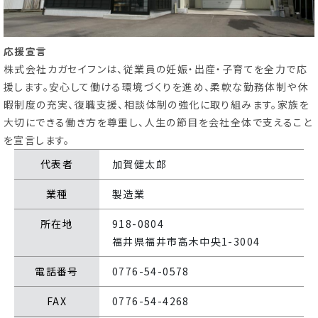
応援宣言
育休・再就職
ひとり親・
サポート
養育支援情報
株式会社カガセイフンは、従業員の妊娠・出産・子育てを全力で応
援します。安心して働ける環境づくりを進め、柔軟な勤務体制や休
暇制度の充実、復職支援、相談体制の強化に取り組みます。家族を
大切にできる働き方を尊重し、人生の節目を会社全体で支えること
こどもの
子育て
遊び場
特集記事
を宣言します。
代表者
加賀健太郎
ふく育応援団への登録
従業員応援企業
（事業者様向け）
業種
製造業
所在地
918-0804
福井県福井市高木中央1-3004
電話番号
0776-54-0578
FAX
0776-54-4268