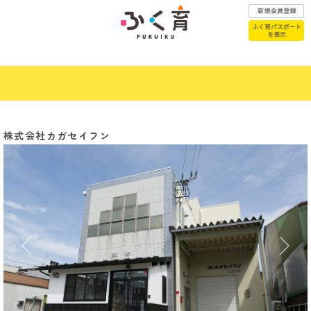
ふく育パスポートはこちら
株式会社カガセイフン
赤ちゃんが
こどもの医療
生まれたら
子育て
こどもの
相談窓口
一時預かり
Previous
Next
年代別子育て
幼稚園・保育園
お悩みQ&A
認定こども園