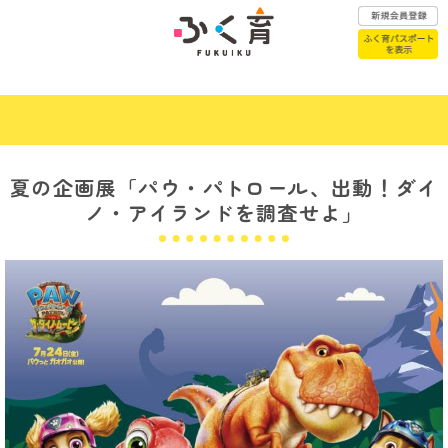
ふく育パスポートはこちら
夏の企画展「パウ・パトロール、出動！ダイ
ノ・アイランドを調査せよ」
赤ちゃんが
こどもの医療
生まれたら
子育て
こどもの
相談窓口
一時預かり
年代別子育て
幼稚園・保育園
お悩みQ&A
認定こども園