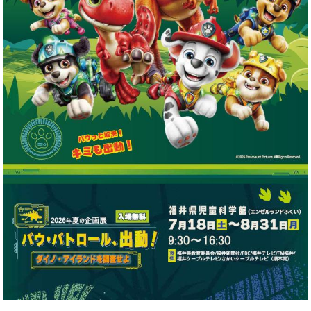
育休・再就職
ひとり親・
サポート
養育支援情報
こどもの
子育て
遊び場
特集記事
ふく育応援団への登録
従業員応援企業
（事業者様向け）