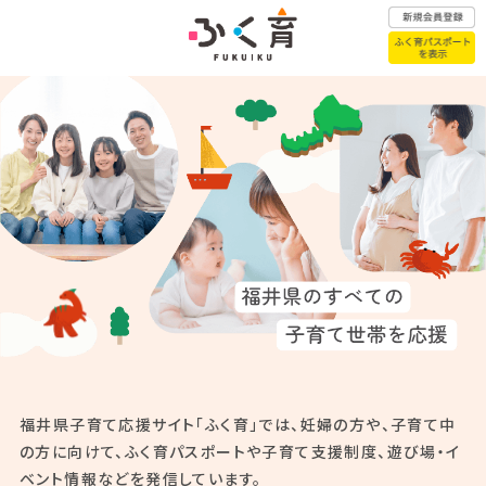
福
井
県
ふく育パスポートはこちら
の
す
べ
て
赤ちゃんが
こどもの医療
生まれたら
の
子
育
て
子育て
こどもの
相談窓口
一時預かり
世
帯
福井県子育て応援サイト「ふく育」では、
妊婦の方や、子育て中
を
の方に向けて、
ふく育パスポートや子育て支援制度、
遊び場・イ
年代別子育て
幼稚園・保育園
応
ベント情報などを発信しています。
お悩みQ&A
認定こども園