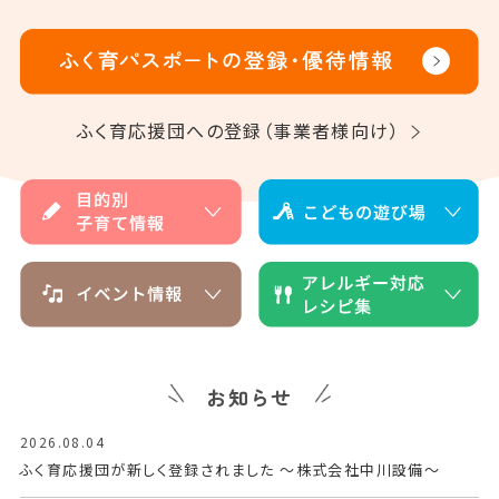
援
子
育
育休・再就職
ひとり親・
て
サポート
養育支援情報
に
ふく育応援団への登録（事業者様向け）
役
立
こどもの
子育て
つ
遊び場
特集記事
情
報
ふく育応援団への登録
従業員応援企業
を
（事業者様向け）
お
届
け
お知らせ
す
る
2026.08.04
ポ
ふく育応援団が新しく登録されました ～株式会社中川設備～
ー